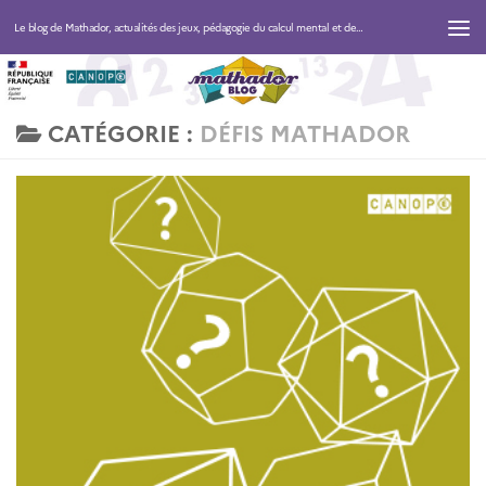
Le blog de Mathador, actualités des jeux, pédagogie du calcul mental et des maths
CATÉGORIE :
DÉFIS MATHADOR