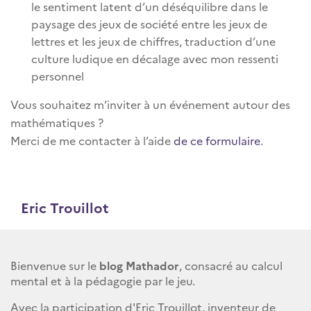
le sentiment latent d’un déséquilibre dans le
paysage des jeux de société entre les jeux de
lettres et les jeux de chiffres, traduction d’une
culture ludique en décalage avec mon ressenti
personnel
Vous souhaitez m’inviter à un événement autour des
mathématiques ?
Merci de me contacter à l’aide
de ce formulaire
.
Eric Trouillot
Bienvenue sur le
blog Mathador
, consacré au calcul
mental et à la pédagogie par le jeu.
Avec la participation d'
Eric Trouillot
, inventeur de