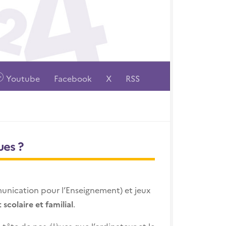
Youtube
Facebook
X
RSS
ues ?
munication pour l’Enseignement) et jeux
scolaire et familial
.
a tête de nos élèves que l’ordinateur et le