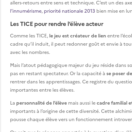
allers-retours entre sens et technique. C’est un des ax
l’innumérisme
,
priorité nationale 2013
bien mise en lu
Les TICE pour rendre l’élève acteur
Comme les TICE,
le jeu est créateur de lien
entre l’écol
cadre qu’il induit, il peut redonner goût et envie à tou
avec les nombres.
Mais l’atout pédagogique majeur du jeu réside dans so
pas en restant spectateur. Or la capacité à
se poser de
rentrer dans les apprentissages. Ce registre du quest
importantes entre les élèves.
La
personnalité de l’élève
mais aussi le
cadre familial e
importants à l’origine de cette diversité. Cette alchi
pousse chaque élève vers un fonctionnement introverti
On sait que la réponse apportée à la question d’un él