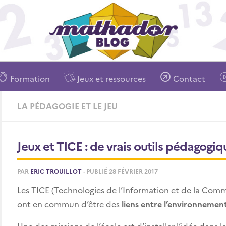
Formation
Jeux et ressources
Contact
LA PÉDAGOGIE ET LE JEU
Jeux et TICE : de vrais outils pédagogiq
PAR
ERIC TROUILLOT
· PUBLIÉ
28 FÉVRIER 2017
Les TICE (Technologies de l’Information et de la Com
ont en commun d’être des
liens entre l’environnement 
Une des missions de l’école est d’installer l’idée dans l