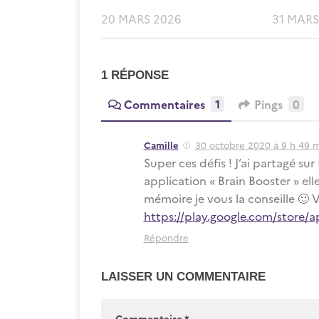
20 MARS 2026
31 MARS
1 RÉPONSE
Commentaires
1
Pings
0
Camille
30 octobre 2020 à 9 h 49 
Super ces défis ! J’ai partagé su
application « Brain Booster » elle
mémoire je vous la conseille 🙂 Vo
https://play.google.com/store/
Répondre
LAISSER UN COMMENTAIRE
Commentaire
*