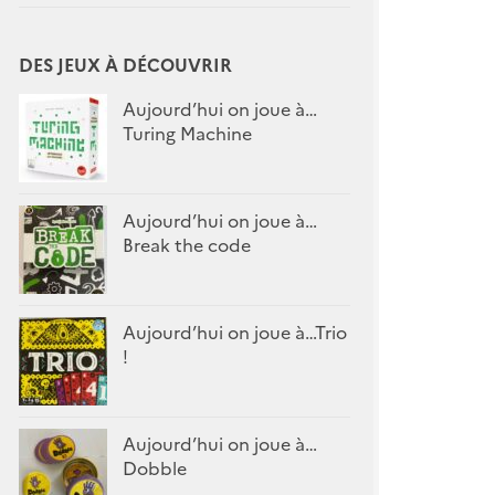
DES JEUX À DÉCOUVRIR
Aujourd’hui on joue à…
Turing Machine
Aujourd’hui on joue à…
Break the code
Aujourd’hui on joue à…Trio
!
Aujourd’hui on joue à…
Dobble