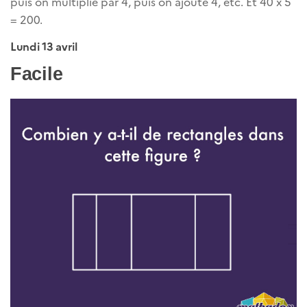
puis on multiplie par 4, puis on ajoute 4, etc. Et 40 x 5
= 200.
Lundi 13 avril
Facile