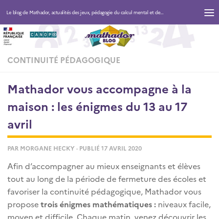
Le blog de Mathador, actualités des jeux, pédagogie du calcul mental et des maths
CONTINUITÉ PÉDAGOGIQUE
Mathador vous accompagne à la
maison : les énigmes du 13 au 17
avril
PAR
MORGANE HECKY
· PUBLIÉ
17 AVRIL 2020
Afin d’accompagner au mieux enseignants et élèves
tout au long de la période de fermeture des écoles et
favoriser la continuité pédagogique, Mathador vous
propose
trois énigmes mathématiques :
niveaux facile,
moyen et difficile. Chaque matin, venez découvrir les