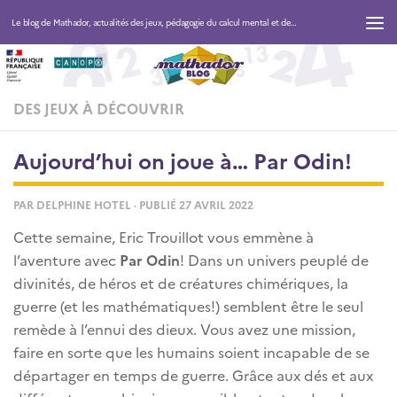
Le blog de Mathador, actualités des jeux, pédagogie du calcul mental et des maths
DES JEUX À DÉCOUVRIR
Aujourd’hui on joue à… Par Odin!
PAR
DELPHINE HOTEL
· PUBLIÉ
27 AVRIL 2022
Cette semaine, Eric Trouillot vous emmène à
l’aventure avec
Par Odin
! Dans un univers peuplé de
divinités, de héros et de créatures chimériques, la
guerre (et les mathématiques!) semblent être le seul
remède à l’ennui des dieux. Vous avez une mission,
faire en sorte que les humains soient incapable de se
départager en temps de guerre. Grâce aux dés et aux